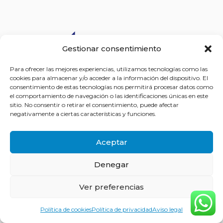
Gestionar consentimiento
Para ofrecer las mejores experiencias, utilizamos tecnologías como las
cookies para almacenar y/o acceder a la información del dispositivo. El
consentimiento de estas tecnologías nos permitirá procesar datos como
el comportamiento de navegación o las identificaciones únicas en este
Servicio profesional de pintura. Renueva tus
sitio. No consentir o retirar el consentimiento, puede afectar
negativamente a ciertas características y funciones.
espacios con calidad, detalle y un acabado
impecable. Cada pincelada transforma tu hogar.
Aceptar
Denegar
Menú
Ver preferencias
Inicio
Política de cookies
Política de privacidad
Aviso legal
Sobre mí